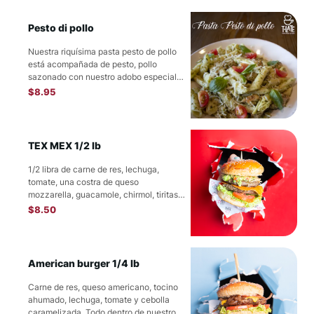
Pesto di pollo
Nuestra riquísima pasta pesto de pollo
está acompañada de pesto, pollo
sazonado con nuestro adobo especial
de la casa y...
$
8.95
TEX MEX 1/2 lb
1/2 libra de carne de res, lechuga,
tomate, una costra de queso
mozzarella, guacamole, chirmol, tiritas
de tortilla frita y...
$
8.50
American burger 1/4 lb
Carne de res, queso americano, tocino
ahumado, lechuga, tomate y cebolla
caramelizada. Todo dentro de nuestro