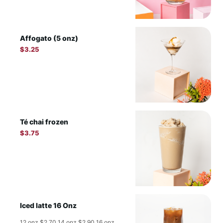
Affogato (5 onz)
$
3.25
Té chai frozen
$
3.75
Iced latte 16 Onz
12 onz $2.70 14 onz $2.90 16 onz