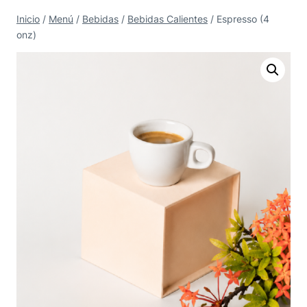
Saltar
Inicio
/
Menú
/
Bebidas
/
Bebidas Calientes
/
Espresso (4
al
onz)
contenido