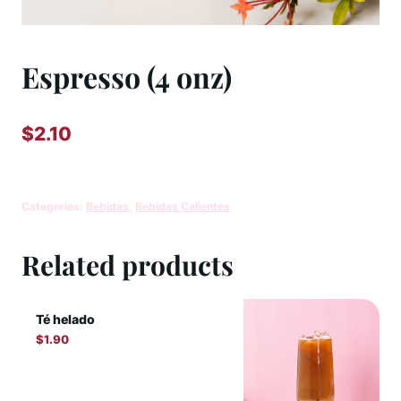
Espresso (4 onz)
$
2.10
Categories:
Bebidas
,
Bebidas Calientes
Related products
Té helado
$
1.90