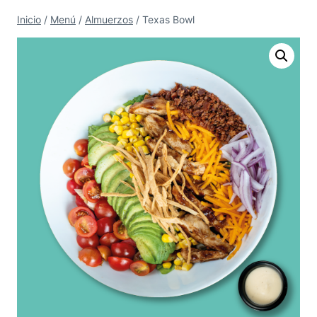
Saltar
Inicio
/
Menú
/
Almuerzos
/
Texas Bowl
al
contenido