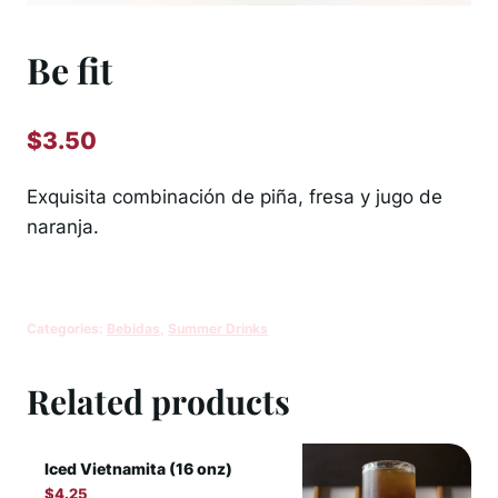
Be fit
$
3.50
Exquisita combinación de piña, fresa y jugo de
naranja.
Categories:
Bebidas
,
Summer Drinks
Related products
Iced Vietnamita (16 onz)
$
4.25