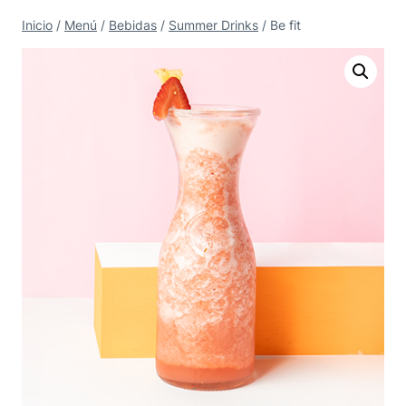
Saltar
Inicio
/
Menú
/
Bebidas
/
Summer Drinks
/
Be fit
al
contenido