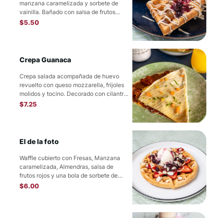
manzana caramelizada y sorbete de
vainilla. Bañado con salsa de frutos
rojos.
$
5.50
Crepa Guanaca
Crepa salada acompañada de huevo
revuelto con queso mozzarella, frijoles
molidos y tocino. Decorado con cilantro,
tomate y un toque...
$
7.25
El de la foto
Waffle cubierto con Fresas, Manzana
caramelizada, Almendras, salsa de
frutos rojos y una bola de sorbete de
vainilla.
$
6.00