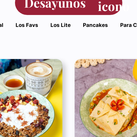
Desayunos
al
Los Favs
Los Lite
Pancakes
Para C