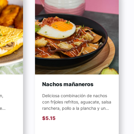
Nachos mañaneros
n,
Deliciosa combinación de nachos
con fríjoles refritos, aguacate, salsa
e
ranchera, pollo a la plancha y un
huevo estrellado. Cubierto por...
$
5.15