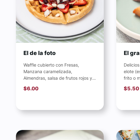
El de la foto
El gra
Waffle cubierto con Fresas,
Delicio
Manzana caramelizada,
elote (e
Almendras, salsa de frutos rojos y
frito o
una bola de sorbete de vainilla.
frijoles
$
6.00
$
5.50