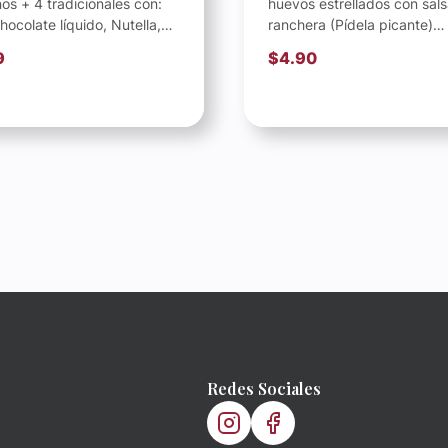
os + 4 tradicionales con:
huevos estrellados con sal
hocolate líquido, Nutella,
ranchera (Pídela picante)
abeja y...
acompañado de plátanos fr
9
$
4.90
frijoles molinos,...
Redes Sociales