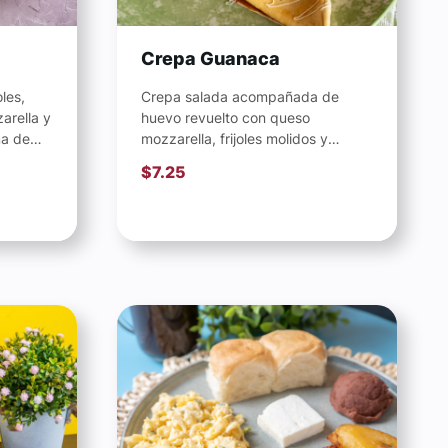
Crepa Guanaca
oles,
Crepa salada acompañada de
arella y
huevo revuelto con queso
ma de
mozzarella, frijoles molidos y
tocino. Decorado con cilantro,
$
7.25
tomate y un toque...