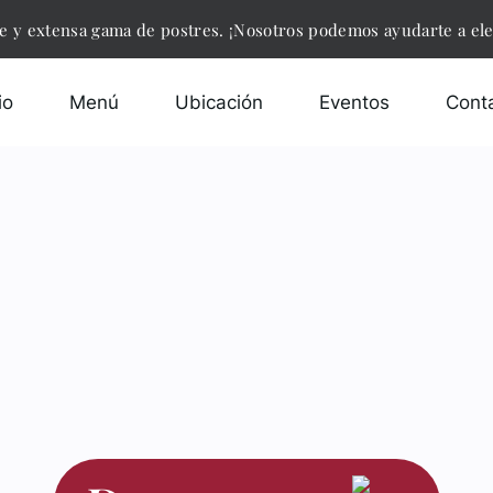
 y extensa gama de postres. ¡Nosotros podemos ayudarte a eleg
io
Menú
Ubicación
Eventos
Cont