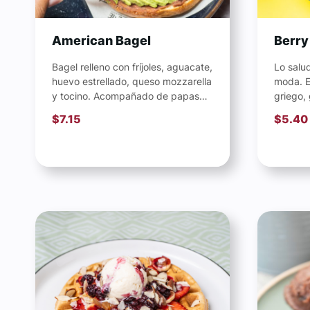
American Bagel
Berry
Bagel relleno con fríjoles, aguacate,
Lo salu
huevo estrellado, queso mozzarella
moda. E
y tocino. Acompañado de papas
griego, 
gajo y ketchup.
arándan
$
7.15
$
5.40
decoraci