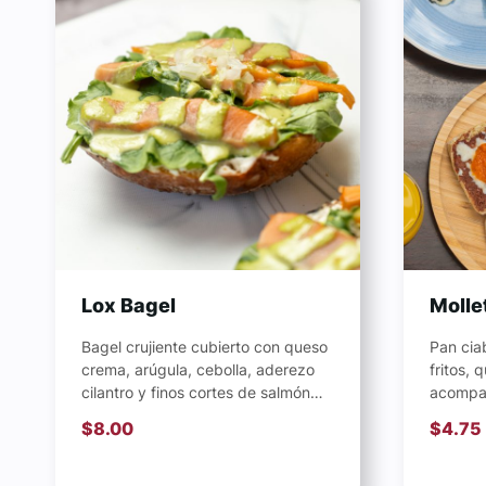
Lox Bagel
Molle
Bagel crujiente cubierto con queso
Pan ciab
crema, arúgula, cebolla, aderezo
fritos, 
cilantro y finos cortes de salmón
acompañ
ahumado.
Agrega 
$
8.00
$
4.75