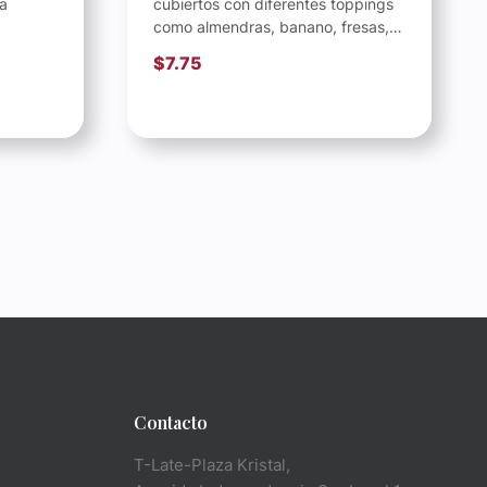
sa
cubiertos con diferentes toppings
como almendras, banano, fresas,
itos,
chiscas de chocolate, oreo, salsa
$
7.75
de fresas, Nutella,...
Contacto
T-Late-Plaza Kristal,