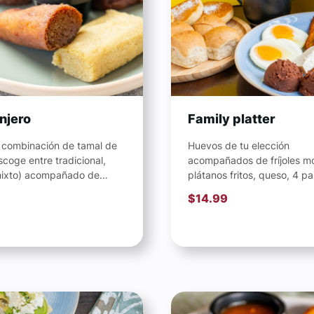
njero
Family platter
s combinación de tamal de
Huevos de tu elección
scoge entre tradicional,
acompañados de fríjoles mo
 mixto) acompañado de
plátanos fritos, queso, 4 p
 molidos, queso o crema.
(Escoge entre arándanos, 
$
14.99
de chocolate o...