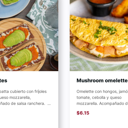
tes
Mushroom omelette
atta cubierto con fríjoles
Omelette con hongos, jamó
queso mozzarella,
tomate, cebolla y queso
ado de salsa ranchera. **
mozzarella. Acompañado d
avocado por $0.85
plátano y salsa ranchera.
$
6.15