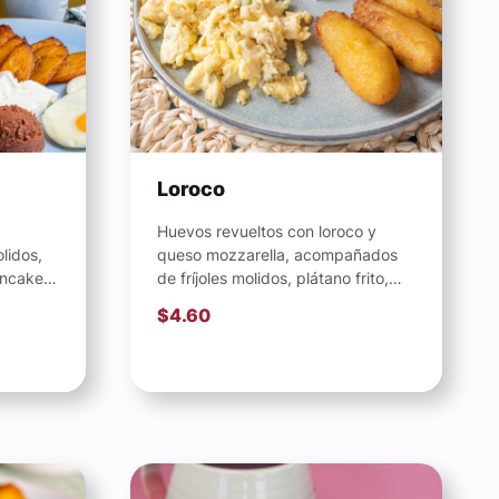
Loroco
Huevos revueltos con loroco y
lidos,
queso mozzarella, acompañados
ancakes
de fríjoles molidos, plátano frito,
chispas
queso o crema.
$
4.60