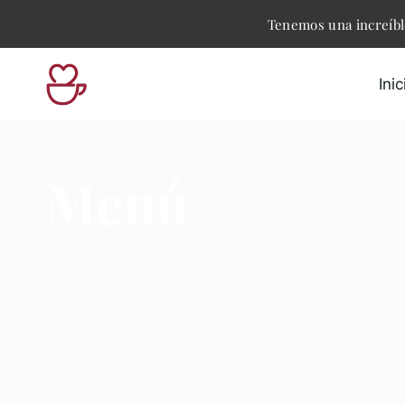
Saltar
Tenemos una increíble
al
contenido
Inic
Menú