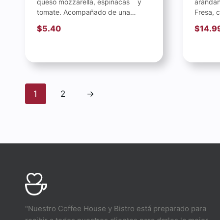
queso mozzarella, espinacas y
arándan
tomate. Acompañado de una
Fresa, c
tostada con aguacate, queso
miel de 
$
5.40
$
14.9
cottage y...
1
2
→
"Nuestro Coffee House y Bistro está preparado para