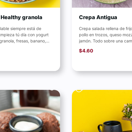
 Healthy granola
Crepa Antigua
dable siempre está de
Crepa salada rellena de frij
mpieza tú día con yogurt
pollo en trozos, queso mozz
granola, fresas, banano,
jamón. Todo sobre una ca
os deshidratados,
salsa ranchera (escoge...
$
4.60
ón de salsa...