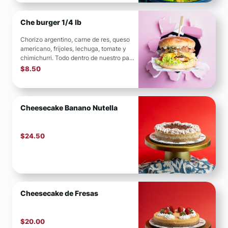
Che burger 1/4 lb
Chorizo argentino, carne de res, queso
americano, frijoles, lechuga, tomate y
chimichurri. Todo dentro de nuestro pan
recién horneado, acompañado...
$
8.50
Cheesecake Banano Nutella
$
24.50
Cheesecake de Fresas
$
20.00