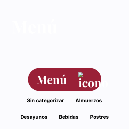
Saltar
al
Menú
contenido
Menú
Sin categorizar
Almuerzos
Desayunos
Bebidas
Postres