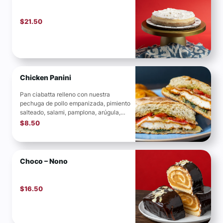
$
21.50
Chicken Panini
Pan ciabatta relleno con nuestra
pechuga de pollo empanizada, pimiento
salteado, salami, pamplona, arúgula,
una contra de queso, aderezado con...
$
8.50
Choco – Nono
$
16.50